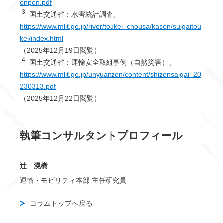
onpen.pdf
3
国土交通省：水害統計調査、
https://www.mlit.go.jp/river/toukei_chousa/kasen/suigaitou
kei/index.html
（2025年12月19日閲覧）
4
国土交通省：運輸安全取組事例（自然災害）、
https://www.mlit.go.jp/unyuanzen/content/shizensaigai_20
230313.pdf
（2025年12月22日閲覧）
執筆コンサルタントプロフィール
辻 滉樹
運輸・モビリティ本部 主任研究員
コラムトップへ戻る