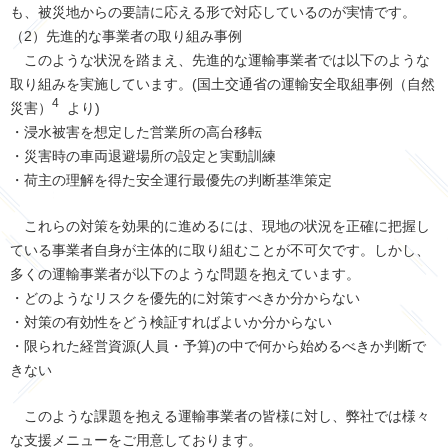
も、被災地からの要請に応える形で対応しているのが実情です。
（2）先進的な事業者の取り組み事例
このような状況を踏まえ、先進的な運輸事業者では以下のような
取り組みを実施しています。(国土交通省の運輸安全取組事例（自然
4
災害）
より)
・浸水被害を想定した営業所の高台移転
・災害時の車両退避場所の設定と実動訓練
・荷主の理解を得た安全運行最優先の判断基準策定
これらの対策を効果的に進めるには、現地の状況を正確に把握し
ている事業者自身が主体的に取り組むことが不可欠です。しかし、
多くの運輸事業者が以下のような問題を抱えています。
・どのようなリスクを優先的に対策すべきか分からない
・対策の有効性をどう検証すればよいか分からない
・限られた経営資源(人員・予算)の中で何から始めるべきか判断で
きない
このような課題を抱える運輸事業者の皆様に対し、弊社では様々
な支援メニューをご用意しております。