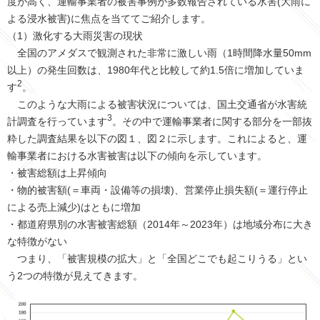
度が高く、運輸事業者の被害事例が多数報告されている水害(大雨に
よる浸水被害)に焦点を当ててご紹介します。
（1）激化する大雨災害の現状
全国のアメダスで観測された非常に激しい雨（1時間降水量50mm
以上）の発生回数は、1980年代と比較して約1.5倍に増加していま
2
す
。
このような大雨による被害状況については、国土交通省が水害統
3
計調査を行っています
。その中で運輸事業者に関する部分を一部抜
粋した調査結果を以下の図１、図２に示します。これによると、運
輸事業者における水害被害は以下の傾向を示しています。
・被害総額は上昇傾向
・物的被害額(＝車両・設備等の損壊)、営業停止損失額(＝運行停止
による売上減少)はともに増加
・都道府県別の水害被害総額（2014年～2023年）は地域分布に大き
な特徴がない
つまり、「被害規模の拡大」と「全国どこでも起こりうる」とい
う2つの特徴が見えてきます。