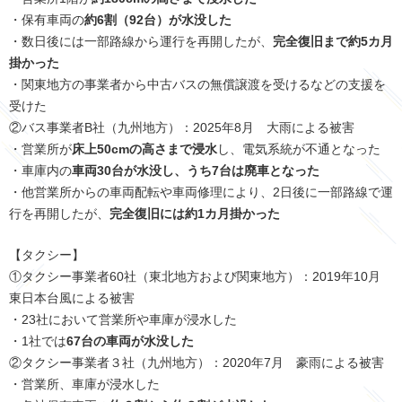
・保有車両の
約6割（92台）が水没した
・数日後には一部路線から運行を再開したが、
完全復旧まで約5カ月
掛かった
・関東地方の事業者から中古バスの無償譲渡を受けるなどの支援を
受けた
②バス事業者B社（九州地方）：2025年8月 大雨による被害
・営業所が
床上50cmの高さまで浸水
し、電気系統が不通となった
・車庫内の
車両30台が水没し、うち7台は廃車となった
・他営業所からの車両配転や車両修理により、2日後に一部路線で運
行を再開したが、
完全復旧には約1カ月掛かった
【タクシー】
①タクシー事業者60社（東北地方および関東地方）：2019年10月
東日本台風による被害
・23社において営業所や車庫が浸水した
・1社では
67台の車両が水没した
②タクシー事業者３社（九州地方）：2020年7月 豪雨による被害
・営業所、車庫が浸水した