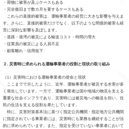
・荷物に被害が及ぶケースもある
・完全復旧まで数カ月を要するケースもある
これらの直接的被害は、運輸事業者の経営に大きな影響を与えま
す。さらに、直接的被害だけでなく、以下のような間接的被害も経
営に深刻な影響を及ぼします。
・道路・港湾の被災による輸送コスト・時間の増大
・従業員の被災による人員不足
・顧客離れ・信用低下
２. 災害時に求められる運輸事業者の役割と現状の取り組み
（1）災害時における運輸事業者の使命と現状
ここまでで示したように、近年、運輸事業者が被災する水害が多
く発生しています。一方で、運輸事業者は国や地域の物流を支える
重要な社会インフラであり、災害時には被災地への輸送を担い、住
民の生活を支える役割を果たしています。
特に、災害対策基本法に基づく指定公共機関・指定地方公共機関
に指定されている事業者には、災害時にも業務を継続することが法
的に求められています。また、指定を受けていない事業者において