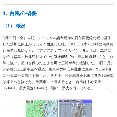
1. 台風の概要
（1） 概況
8月30日（金）未明にマーシャル諸島近海の日付変更線付近で発生
した熱帯低気圧がしばらく西進した後、9月5日（木）15時に南鳥島
近海で台風になった（アジア名：ファクサイ）。8日（日）21時に
は伊豆諸島・神津島付近で中心気圧955hPa、最大風速45m/sと「非
常に強い」勢力を保ったまま台風は三浦半島に接近した。9日（月）
3時頃には三浦半島を通過、東京湾の中心を北東に進み、9日5時頃
に千葉県千葉市に上陸した。その後、関東地方を北東に進み9日朝に
は海上へと抜けた。千葉市に上陸するとき、台風は中心気圧
960hPa、最大風速40m/sと「強い」勢力を保っていた。