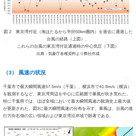
図 2 東京湾付近（海ほたるから半径50km圏内）を過去に通過した
台風の経路（上図）、
これらの台風の東京湾付近通過時の中心気圧（下図）
出典：気象庁各種資料より弊社作成
（3） 風速の状況
千葉市で最大瞬間風速57.5m/s（千葉）、横浜市で41.8m/s（横浜）
を観測するなど、東京湾周辺を中心に広範囲で暴風が吹き荒れた。
特に千葉県では、ほぼ全域において最大瞬間風速の観測史上最大値
が更新された。図3に最大瞬間風速の分布を示す。暴風は、台風の進
行方向右側の広い領域および東京湾沿岸域で顕著である。