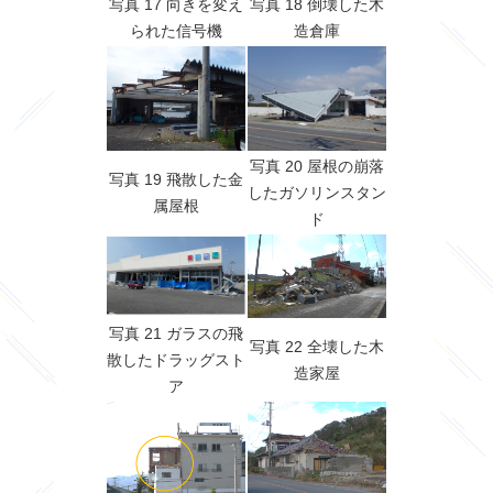
写真 17 向きを変え
写真 18 倒壊した木
られた信号機
造倉庫
写真 20 屋根の崩落
写真 19 飛散した金
したガソリンスタン
属屋根
ド
写真 21 ガラスの飛
写真 22 全壊した木
散したドラッグスト
造家屋
ア