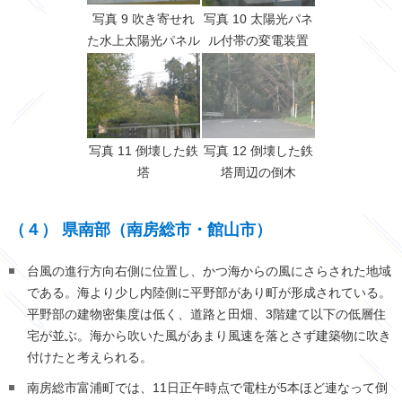
写真 9 吹き寄せれ
写真 10 太陽光パネ
た水上太陽光パネル
ル付帯の変電装置
写真 11 倒壊した鉄
写真 12 倒壊した鉄
塔
塔周辺の倒木
（４） 県南部（南房総市・館山市）
台風の進行方向右側に位置し、かつ海からの風にさらされた地域
である。海より少し内陸側に平野部があり町が形成されている。
平野部の建物密集度は低く、道路と田畑、
3
階建て以下の低層住
宅が並ぶ。海から吹いた風があまり風速を落とさず建築物に吹き
付けたと考えられる。
南房総市富浦町では、
11
日正午時点で電柱が
5
本ほど連なって倒