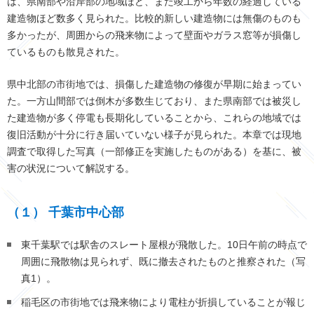
は、県南部や沿岸部の地域ほど、また竣工から年数の経過している
建造物ほど数多く見られた。比較的新しい建造物には無傷のものも
多かったが、周囲からの飛来物によって壁面やガラス窓等が損傷し
ているものも散見された。
県中北部の市街地では、損傷した建造物の修復が早期に始まってい
た。一方山間部では倒木が多数生じており、また県南部では被災し
た建造物が多く停電も長期化していることから、これらの地域では
復旧活動が十分に行き届いていない様子が見られた。本章では現地
調査で取得した写真（一部修正を実施したものがある）を基に、被
害の状況について解説する。
（１） 千葉市中心部
東千葉駅では駅舎のスレート屋根が飛散した。
10
日午前の時点で
周囲に飛散物は見られず、既に撤去されたものと推察された（写
真1）。
稲毛区の市街地では飛来物により電柱が折損していることが報じ