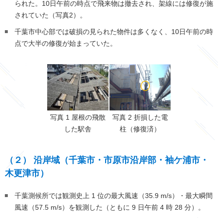
られた。
10
日午前の時点で飛来物は撤去され、架線には修復が施
されていた（写真2）。
千葉市中心部では破損の見られた物件は多くなく、
10
日午前の時
点で大半の修復が始まっていた。
写真 1 屋根の飛散
写真 2 折損した電
した駅舎
柱（修復済）
（２） 沿岸域（千葉市・市原市沿岸部・袖ケ浦市・
木更津市）
千葉測候所では観測史上 1 位の最大風速（35.9 m/s）・最大瞬間
風速（57.5 m/s）を観測した（ともに 9 日午前 4 時 28 分）。