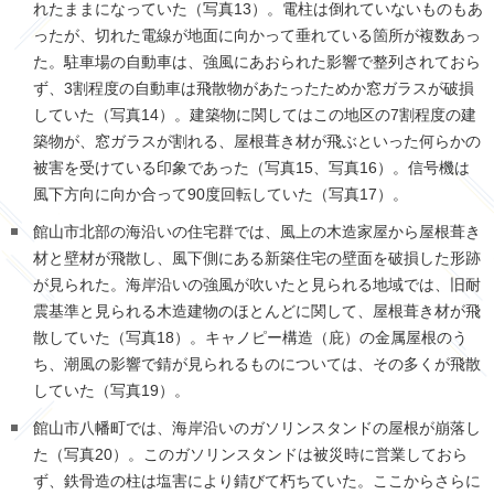
れたままになっていた（写真
13
）。電柱は倒れていないものもあ
ったが、切れた電線が地面に向かって垂れている箇所が複数あっ
た。駐車場の自動車は、強風にあおられた影響で整列されておら
ず、
3
割程度の自動車は飛散物があたったためか窓ガラスが破損
していた（写真
14
）。建築物に関してはこの地区の
7
割程度の建
築物が、窓ガラスが割れる、屋根葺き材が飛ぶといった何らかの
被害を受けている印象であった（写真
15
、写真
16
）。信号機は
風下方向に向か合って
90
度回転していた（写真
17
）。
館山市北部の海沿いの住宅群では、風上の木造家屋から屋根葺き
材と壁材が飛散し、風下側にある新築住宅の壁面を破損した形跡
が見られた。海岸沿いの強風が吹いたと見られる地域では、旧耐
震基準と見られる木造建物のほとんどに関して、屋根葺き材が飛
散していた（写真
18
）。キャノピー構造（庇）の金属屋根のう
ち、潮風の影響で錆が見られるものについては、その多くが飛散
していた（写真
19
）。
館山市八幡町では、海岸沿いのガソリンスタンドの屋根が崩落し
た（写真
20
）。このガソリンスタンドは被災時に営業しておら
ず、鉄骨造の柱は塩害により錆びて朽ちていた。ここからさらに