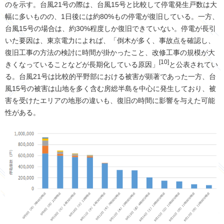
のを示す。台風21号の際は、台風15号と比較して停電発生戸数は大
幅に多いものの、1日後には約80%もの停電が復旧している。一方、
台風15号の場合は、約30%程度しか復旧できていない。停電が長引
いた要因は、東京電力によれば、「倒木が多く、事故点を確認し、
復旧工事の方法の検討に時間が掛かったこと、改修工事の規模が大
[10]
きくなっていることなどが長期化している原因」
と公表されてい
る。台風21号は比較的平野部における被害が顕著であった一方、台
風15号の被害は山地を多く含む房総半島を中心に発生しており、被
害を受けたエリアの地形の違いも、復旧の時間に影響を与えた可能
性がある。