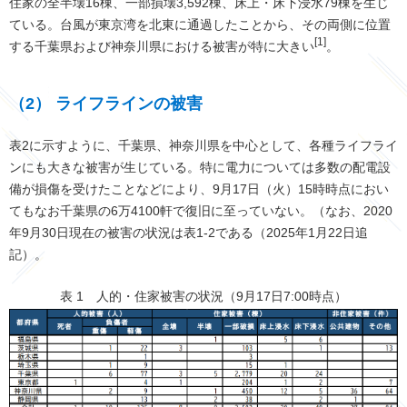
住家の全半壊16棟、一部損壊3,592棟、床上・床下浸水79棟を生じ
ている。台風が東京湾を北東に通過したことから、その両側に位置
[1]
する千葉県および神奈川県における被害が特に大きい
。
（2） ライフラインの被害
表2に示すように、千葉県、神奈川県を中心として、各種ライフライ
ンにも大きな被害が生じている。特に電力については多数の配電設
備が損傷を受けたことなどにより、9月17日（火）15時時点におい
てもなお千葉県の6万4100軒で復旧に至っていない。（なお、2020
年9月30日現在の被害の状況は表1-2である（2025年1月22日追
記）。
表 1 人的・住家被害の状況（9月17日7:00時点）