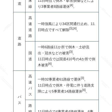
来
11日時点で倒木・駅舎損傷などによ
道
[4]
線
り3事業者8路線運休
。
高
速
一時強風により34区間通行止め。11
[3]
,
[4]
道
日時点ですべて解除
。
路
道
路
一時
6
路線
11
か所で倒木・土砂流
[3]
国
出・冠水などの被害
。
道
11日時点では国道410号の4か所で倒
[4]
木被害
。
高
[3]
一時
32
事業者
61
路線で運休
。
速
11日時点で倒木・停電に伴う道路支
バ
[4]
障により5事業者14路線運休
。
ス
バ
ス
路
線
11日時点で4事業者4路線運休。6事