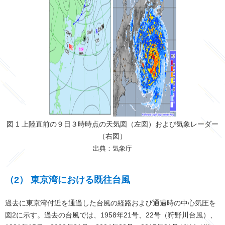
図 1 上陸直前の９日３時時点の天気図（左図）および気象レーダー
（右図）
出典：気象庁
（2） 東京湾における既往台風
過去に東京湾付近を通過した台風の経路および通過時の中心気圧を
図2に示す。過去の台風では、1958年21号、22号（狩野川台風）、