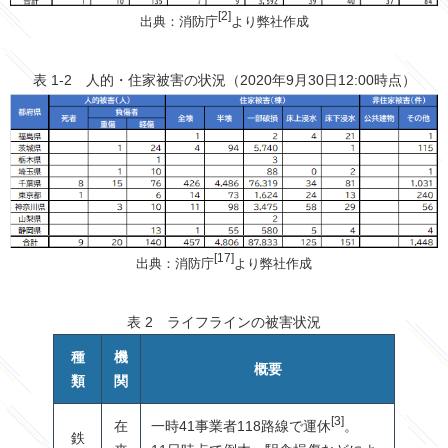
[2]
出典：消防庁
より弊社作成
表 1-2 人的・住家被害の状況（2020年9月30日12:00時点）
[17]
出典：消防庁
より弊社作成
表 2 ライフラインの被害状況
種
機
概要
類
関
[3]
在
一時
41
事業者
118
路線で運休
。
鉄