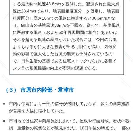
する最大瞬間風速
48.8m/s
を観測した。観測された最大風
速は
28.4m/s
であり、地表面粗度区分Ⅲを仮定し、地表面
粗度区分Ⅱ高さ
10m
での風速に換算すると
30.6m/s
とな
り、館山市の基準風速
38m/s
を下回る。従って、基準風速
に匹敵する風速（およそ
50
年再現期間に相当）あるいは
それを超える風速の暴風が吹いた場合には、今回の台風
よりもはるかに大きな被害が出る可能性が高い。気候変
動の影響で強大化した台風の襲来も予測されているの
で、日常生活の基盤である住宅ストックならびに各種イ
ンフラの耐風性能の向上が喫緊の課題である。
（３） 市原市内陸部・君津市
市内は停電により一部の信号が機能しておらず、多くの商業施設
が営業を大幅に縮小していた。
市街地では住家や商業施設において、屋根や壁面飛散、看板の破
損、重量物の転倒などが散見された。
10
日午後の時点で、一部の