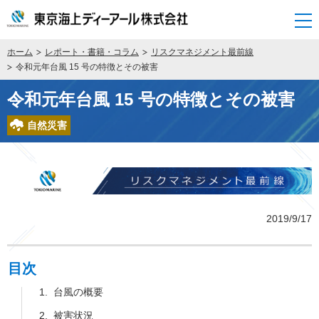
開く
ホーム
レポート・書籍・コラム
リスクマネジメント最前線
令和元年台風 15 号の特徴とその被害
令和元年台風 15 号の特徴とその被害
自然災害
2019/9/17
目次
台風の概要
被害状況