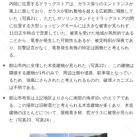
内陸に位置するドラッグストアは、ガラス張りのエントランスが
風上に面しており、ガラスが割れ敷地を超える広範囲に飛散して
いた（写真
21
）。ただしガソリンスタンドとドラッグストアの間
に位置する大型ショッピングモールには大きな被害が見られず、
11
日正午時点で営業していた。被害を受けた地域が局所的である
ことから、竜巻が発生した可能性もあるが、被災時刻が深夜であ
り、目撃証言がなく、竜巻発生有無の特定は困難だと考えられ
る。
館山市内に全壊した木造建物が見られた（写真
22
）。この建物は
隣接する建物が
1
件のみで、周辺は畑や道路、駐車場となってい
るため、強風にさらされたと考えられるものの、破壊メカニズム
は不明である。
館山市布良は上記地区よりさらに南部の海岸沿いのエリアであ
る。この場所は旧耐震だと考えられる木造建物が多くあり、木造
建物のほとんどについて、屋根葺き材、窓ガラスに被害が見られ
た（写真
23
、写真
24
）。