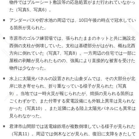
物件ではブルーシート敷設等の応急処置がまだ行われていなかっ
た（写真5、写真6）。
アンダーパスや貯水池の周辺では、
10
日午後の時点で冠水してい
る箇所が見られた。
市原市のゴルフ練習場では、張られたままのネットと共に施設北
西側の支柱が倒壊していた。支柱は基礎部分がはがれ、概ね北西
方向に倒れていた（写真7、写真8）。一方周辺の住宅では一部に
屋根の剥離が見られたものの、強風により直接的な被害を受けた
物件は少なかった。
水上に太陽光パネルの設置された山倉ダムでは、その大部分が北
岸に吹き寄せられ、折り重なっている様子が見られた（写真
9）。当地では一時火災が報じられたが、焼損の見られる箇所は
ごくわずかで、また付帯する変電設備にも外観上異常は見られな
かった（写真10）。また近隣にある陸上太陽光パネルにも異常は
見られなかった。
君津市山間部では送電線鉄塔が複数倒壊している様子が見られた
（写真11）。周辺では倒木などが見られ、復旧に支障をきたして