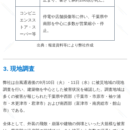
止まり、暑さで豚約100頭が死亡。
コンビニ
停電や店舗損傷等に伴い、千葉県中
エンスス
南部を中心に多数が営業縮小・停
トア・ス
止。
ーパー等
出典：報道資料等により弊社作成
3. 現地調査
弊社は台風通過後の9月10日（火）・11日（水）に被災地域の現地
調査を行い、建築物を中心とした被害状況を確認した。調査地域は
多くの被害が報じられた千葉県中西部（千葉市・市原市・袖ケ浦
市・木更津市・君津市）および南西部（富津市・南房総市・館山
市）である。
全体として、外装の飛散・崩落や建物の倒壊といった大規模な被害