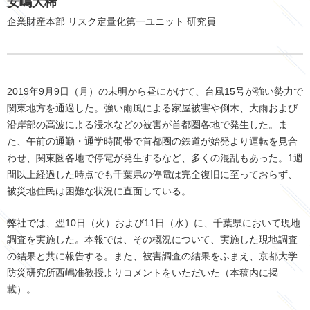
安嶋大稀
企業財産本部 リスク定量化第一ユニット 研究員
2019年9月9日（月）の未明から昼にかけて、台風15号が強い勢力で
関東地方を通過した。強い雨風による家屋被害や倒木、大雨および
沿岸部の高波による浸水などの被害が首都圏各地で発生した。ま
た、午前の通勤・通学時間帯で首都圏の鉄道が始発より運転を見合
わせ、関東圏各地で停電が発生するなど、多くの混乱もあった。1週
間以上経過した時点でも千葉県の停電は完全復旧に至っておらず、
被災地住民は困難な状況に直面している。
弊社では、翌10日（火）および11日（水）に、千葉県において現地
調査を実施した。本報では、その概況について、実施した現地調査
の結果と共に報告する。また、被害調査の結果をふまえ、京都大学
防災研究所西嶋准教授よりコメントをいただいた（本稿内に掲
載）。