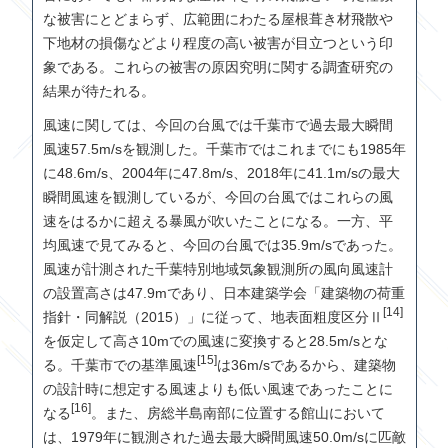
な被害にとどまらず、広範囲にわたる屋根葺き材飛散や
下地材の損傷などより程度の高い被害が目立つという印
象である。これらの被害の原因究明に関する調査研究の
結果が待たれる。
風速に関しては、今回の台風では千葉市で過去最大瞬間
風速
57.5m/s
を観測した。千葉市ではこれまでにも
1985
年
に
48.6m/s
、
2004
年に
47.8m/s
、
2018
年に
41.1m/s
の最大
瞬間風速を観測しているが、今回の台風ではこれらの風
速をはるかに超える暴風が吹いたことになる。一方、平
均風速で見てみると、今回の台風では
35.9m/s
であった。
風速が計測された千葉特別地域気象観測所の風向風速計
の設置高さは
47.9m
であり、日本建築学会「建築物の荷重
[14]
指針・同解説（
2015
）」に従って、地表面粗度区分Ⅱ
を仮定して高さ
10m
での風速に変換すると
28.5m/s
とな
[15]
る。千葉市での基準風速
は
36m/s
であるから、建築物
の設計時に想定する風速よりも低い風速であったことに
[16]
なる
。また、房総半島南部に位置する館山において
は、
1979
年に観測された過去最大瞬間風速
50.0m/s
に匹敵