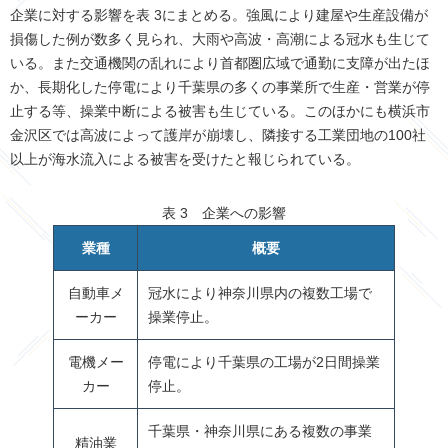
企業に対する影響を表 3にまとめる。強風により建屋や生産設備が
損傷した例が数多く見られ、大雨や高波・高潮による冠水も生じて
いる。また交通機関の乱れにより首都圏広域で通勤に支障が出たほ
か、長期化した停電により千葉県の多くの事業所で生産・営業が停
止する等、操業中断による被害も生じている。このほかにも横浜市
金沢区では高波によって護岸が崩壊し、隣接する工業団地の100社
以上が海水流入による被害を受けたと報じられている。
表 3 企業への影響
業種
概要
自動車メ
冠水により神奈川県内の複数工場で
ーカー
操業停止。
電機メー
停電により千葉県の工場が2日間操業
カー
停止。
千葉県・神奈川県にある複数の事業
精油業