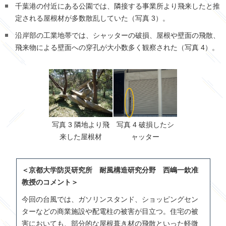
千葉港の付近にある公園では、隣接する事業所より飛来したと推
定される屋根材が多数散乱していた（写真 3）。
沿岸部の工業地帯では、シャッターの破損、屋根や壁面の飛散、
飛来物による壁面への穿孔が大小数多く観察された（写真 4）。
写真 3 隣地より飛
写真 4 破損したシ
来した屋根材
ャッター
＜京都大学防災研究所 耐風構造研究分野 西嶋一欽准
教授のコメント＞
今回の台風では、ガソリンスタンド、ショッピングセン
ターなどの商業施設や配電柱の被害が目立つ。住宅の被
害においても、部分的な屋根葺き材の飛散といった軽微