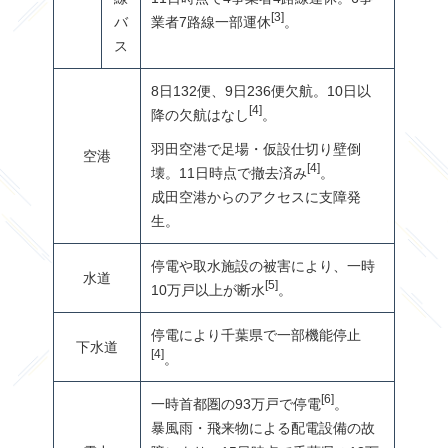
[3]
バ
業者7路線一部運休
。
ス
8
日
132
便、
9
日
236
便欠航。
10
日以
[4]
降の欠航はなし
。
羽田空港で足場・仮設仕切り壁倒
空港
[4]
壊。
11
日時点で撤去済み
。
成田空港からのアクセスに支障発
生。
停電や取水施設の被害により、一時
水道
[5]
10万戸以上が断水
。
停電により千葉県で一部機能停止
下水道
[4]
。
[6]
一時首都圏の
93
万戸で停電
。
暴風雨・飛来物による配電設備の故