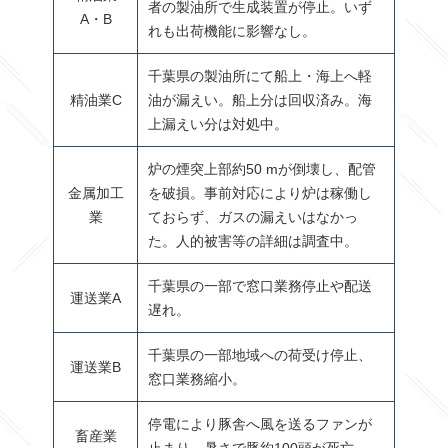
者の製油所で生成装置が停止。いず
A
・
B
れも出荷機能に影響なし。
千葉県の製油所にて船上・海上へ軽
精油業
C
油が漏えい。船上分は回収済み。海
上漏えい分は対処中。
炉の煙突上部約50 mが倒壊し、配管
金属加工
を破損。事前対応により炉は稼働し
業
ておらず、ガスの漏えいはなかっ
た。人的被害等の詳細は調査中。
千葉県の一部で窓口業務停止や配送
運送業
A
遅れ。
千葉県の一部地域への荷受け停止、
運送業
B
窓口業務縮小。
停電により豚舎へ風を送るファンが
畜産業