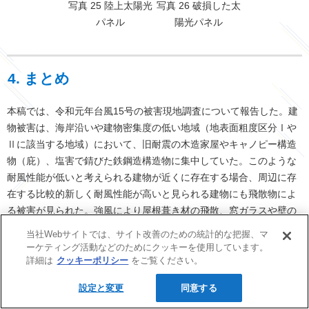
写真 25 陸上太陽光
写真 26 破損した太
パネル
陽光パネル
4. まとめ
本稿では、令和元年台風15号の被害現地調査について報告した。建
物被害は、海岸沿いや建物密集度の低い地域（地表面粗度区分Ⅰや
Ⅱに該当する地域）において、旧耐震の木造家屋やキャノピー構造
物（庇）、塩害で錆びた鉄鋼造構造物に集中していた。このような
耐風性能が低いと考えられる建物が近くに存在する場合、周辺に存
在する比較的新しく耐風性能が高いと見られる建物にも飛散物によ
る被害が見られた。強風により屋根葺き材の飛散、窓ガラスや壁の
破損といった被害を受けた建物は、飛散物を生じさせる場合が往々
当社Webサイトでは、サイト改善のための統計的な把握、マ
にして見られる。飛散物が発生した場合、風下側にある建物にも窓
ーケティング活動などのためにクッキーを使用しています。
ガラスの破壊、壁の破壊といった新たな被害をもたらす可能性があ
詳細は
クッキーポリシー
をご覧ください。
る。風災リスクをとらえるには、建物個別の強度を考えるだけでは
設定と変更
同意する
なく、周辺環境にも着目しなければならないことが改めて認識され