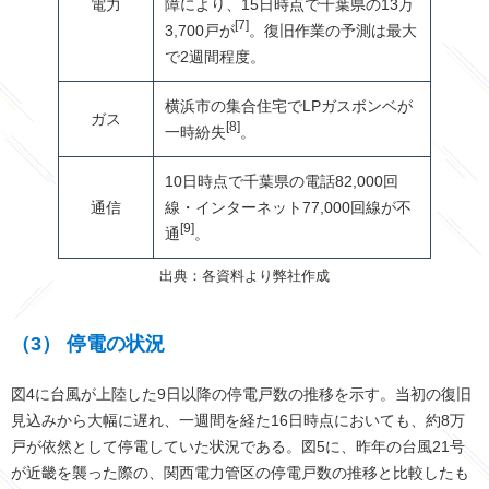
電力
障により、15日時点で千葉県の13万
[7]
3,700戸が
。復旧作業の予測は最大
で2週間程度。
横浜市の集合住宅でLPガスボンベが
ガス
[8]
一時紛失
。
10日時点で千葉県の電話82,000回
通信
線・インターネット77,000回線が不
[9]
通
。
出典：各資料より弊社作成
（3） 停電の状況
図4に台風が上陸した9日以降の停電戸数の推移を示す。当初の復旧
見込みから大幅に遅れ、一週間を経た16日時点においても、約8万
戸が依然として停電していた状況である。図5に、昨年の台風21号
が近畿を襲った際の、関西電力管区の停電戸数の推移と比較したも