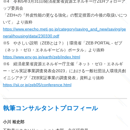
※4 令和5年3月31日/経済産業省資源エネルギー庁ZEHフォローア
ップ委員会
「ZEH+の『外皮性能の更なる強化』の暫定措置の今後の取扱いにつ
いて」 より抜粋
https://www.enecho.meti.go.jp/category/saving_and_new/saving/ge
neral/housing/data/230330.pdf
※5 やさしい説明（ZEBとは？） | 環境省「ZEB PORTAL - ゼブ
（ネット・ゼロ・エネルギービル）ポータル」より抜粋
https://www.env.go.jp/earth/zeb/index.html
※6 経済産業省資源エネルギー庁主催「ネット・ゼロ・エネルギ
ー・ビル実証事業調査発表会2023」における一般社団法人環境共創
イニシアチブ「ZEB実証事業の調査発表」資料より抜粋
https://sii.or.jp/zeb05/conference.html
執筆コンサルタントプロフィール
小川 裕史郎