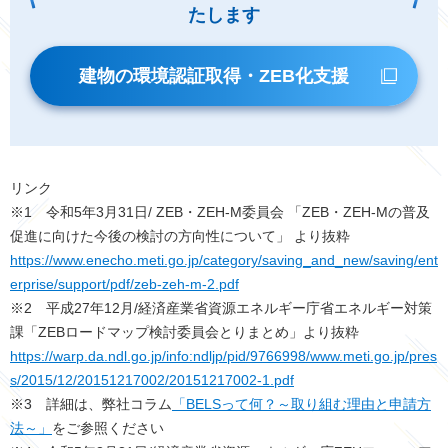
たします
建物の環境認証取得・ZEB化支援
リンク
※1 令和5年3月31日/ ZEB・ZEH-M委員会 「ZEB・ZEH-Mの普及
促進に向けた今後の検討の方向性について」 より抜粋
https://www.enecho.meti.go.jp/category/saving_and_new/saving/ent
erprise/support/pdf/zeb-zeh-m-2.pdf
※2 平成27年12月/経済産業省資源エネルギー庁省エネルギー対策
課「ZEBロードマップ検討委員会とりまとめ」より抜粋
https://warp.da.ndl.go.jp/info:ndljp/pid/9766998/www.meti.go.jp/pres
s/2015/12/20151217002/20151217002-1.pdf
※3 詳細は、弊社コラム
「BELSって何？～取り組む理由と申請方
法～」
をご参照ください