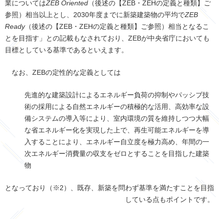
業については
ZEB Oriented
（後述の【ZEB・ZEHの定義と種類】ご
参照）相当以上とし、2030年度までに新築建築物の平均で
ZEB
Ready
（後述の【ZEB・ZEHの定義と種類】ご参照）相当となるこ
とを目指す」との記載もなされており、ZEBが中央省庁においても
目標としている基準であるといえます。
なお、ZEBの定性的な定義としては
先進的な建築設計によるエネルギー負荷の抑制やパッシブ技
術の採用による自然エネルギーの積極的な活用、高効率な設
備システムの導入等により、室内環境の質を維持しつつ大幅
な省エネルギー化を実現した上で、再生可能エネルギーを導
入することにより、エネルギー自立度を極力高め、年間の一
次エネルギー消費量の収支をゼロとすることを目指した建築
物
となっており（※2）、既存、新築を問わず基準を満たすことを目指
している点もポイントです。