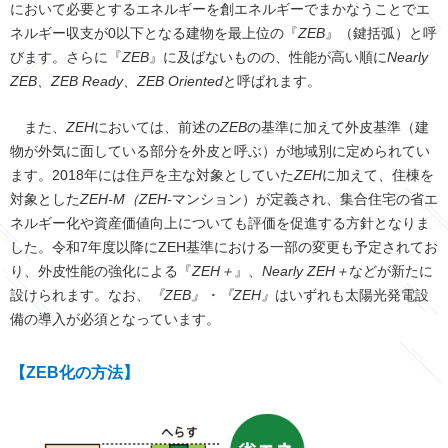
において必要とするエネルギーを創エネルギーでまかなうことでエ
ネルギー収支が0以下となる建物を最上位の『
ZEB
』（鍵括弧）と呼
びます。さらに『
ZEB
』に及ばないものの、性能が高い順に
Nearly
ZEB、ZEB Ready、ZEB Oriented
と呼ばれます。
また、
ZEH
においては、前述の
ZEB
の基準に加えて外皮基準（建
物が外気に面している部分を外皮と呼ぶ）が地域別に定められてい
ます。2018年には住戸を主な対象としていた
ZEH
に加えて、住棟を
対象とした
ZEH-M（ZEH-
マンション）が定義され、集合住宅の省エ
ネルギー化や資産価値向上についても評価を促進する方針となりま
した。令和7年度以降にZEH基準における一部の変更も予定されてお
り、外皮性能の強化による『
ZEH＋
』、
Nearly ZEH＋
などが新たに
設けられます。なお、
『ZEB』・『ZEH』
はいずれも太陽光発電設
備の導入が必須となっています。
【ZEB化の方法】