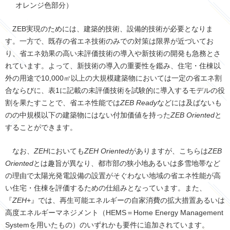
オレンジ色部分）
ZEB実現のためには、建築的技術、設備的技術が必要となりま
す。一方で、既存の省エネ技術のみでの対策は限界が近づいてお
り、省エネ効果の高い未評価技術の導入や新技術の開発も急務とさ
れています。よって、新技術の導入の重要性を鑑み、住宅・住棟以
外の用途で10,000㎡以上の大規模建築物においては一定の省エネ割
合ならびに、表1に記載の未評価技術を試験的に導入するモデルの役
割を果たすことで、省エネ性能では
ZEB Ready
などには及ばないも
のの中規模以下の建築物にはない付加価値を持った
ZEB Oriented
と
することができます。
なお、
ZEH
においても
ZEH Oriented
がありますが、こちらは
ZEB
Oriented
とは趣旨が異なり、都市部の狭小地あるいは多雪地帯など
の理由で太陽光発電設備の設置がそぐわない地域の省エネ性能が高
い住宅・住棟を評価するための仕組みとなっています。また、
『
ZEH+
』では、再生可能エネルギーの自家消費の拡大措置あるいは
高度エネルギーマネジメント（HEMS＝Home Energy Management
Systemを用いたもの）のいずれかも要件に追加されています。