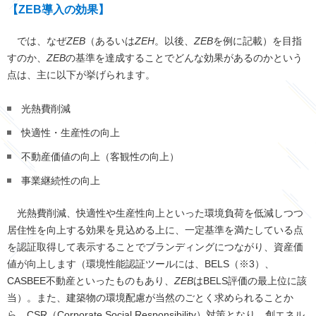
【ZEB導入の効果】
では、なぜ
ZEB
（あるいは
ZEH
。以後、
ZEB
を例に記載）を目指
すのか、
ZEB
の基準を達成することでどんな効果があるのかという
点は、主に以下が挙げられます。
光熱費削減
快適性・生産性の向上
不動産価値の向上（客観性の向上）
事業継続性の向上
光熱費削減、快適性や生産性向上といった環境負荷を低減しつつ
居住性を向上する効果を見込める上に、一定基準を満たしている点
を認証取得して表示することでブランディングにつながり、資産価
値が向上します（環境性能認証ツールには、BELS（※3）、
CASBEE不動産といったものもあり、
ZEB
はBELS評価の最上位に該
当）。また、建築物の環境配慮が当然のごとく求められることか
ら、CSR（Corporate Social Responsibility）対策となり、創エネル