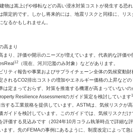
アの建物は嵩上げや移転などの高い浸水対策コストが発生する恐
限定的です。しかし将来的には、地震リスクと同様に、リス
になるかもしれません。
スの高まり
まり、評価や開示のニーズが増えています。代表的な評価や開示
12
sReal
（現在、河川氾濫のみ対象）などがあります。
リティ報告や事業およびサプライチェーン全体の気候変動財務
定されるCO2排出コストの増加やエネルギー価格の上昇など
準は定まっておらず、対策を推進する機運が高まっていないの
operty Resilience Assessmentのガイド策定を検討しています
相当する工業規格を提供しています。ASTMは、気候リスクが
価ガイドを検討しています。このガイドでは、気候リスクだけ
評価する見込みです（2024年10月コラム執筆時点で詳細な
ます。先のFEMAの事例にあるように、制度改定によって急