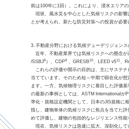
前は100年に1回）。これにより、浸水エリ
現状、風水災を中心とした気候リスクの影響は
とが考えられ、新たな防災対策への投資が必要
3. 不動産分野における気候デューデリジェン
近年、不動産業界では気候リスクへの懸念が高
8
9
10
11
/SSBJ
）、CDP
、GRESB
、LEED v5
、Re
これらの評価や開示の目的は、主にサステナビ
当てています。そのため短～中期で顕在化が想
ます。一方、気候物理リスクに着目した評価基
の最新の事例としては、ASTM InternationalがPr
準化・規格設定機関として、日本のJIS規格に
指し、建物単体の気候リスクに焦点を当てた評
めて評価し、建物の包括的なレジリエンス性能を
現在、気候リスクは急速に拡大、深刻化してい