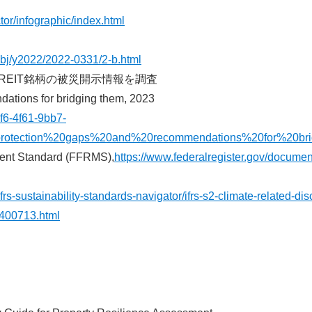
ctor/infographic/index.html
ssbj/y2022/2022-0331/2-b.html
J-REIT銘柄の被災開示情報を調査
ations for bridging them, 2023
bf6-4f61-9bb7-
rotection%20gaps%20and%20recommendations%20for%20bri
ent Standard (FFRMS),
https://www.federalregister.gov/docume
frs-sustainability-standards-navigator/ifrs-s2-climate-related-dis
/400713.html