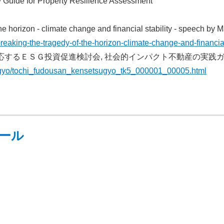
uide for Property Resilience Assessment
e horizon - climate change and financial stability - speech by 
aking-the-tragedy-of-the-horizon-climate-change-and-financial-
応するＥＳＧ投資促進検討会, 社会的インパクト不動産の実践ガイ
sugyo/tochi_fudousan_kensetsugyo_tk5_000001_00005.html
ール