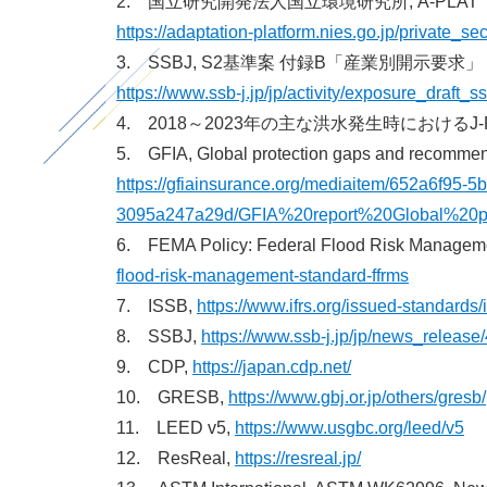
2. 国立研究開発法人国立環境研究所, A-PLAT
https://adaptation-platform.nies.go.jp/private_se
3. SSBJ, S2基準案 付録B「産業別開示要求」
https://www.ssb-j.jp/jp/activity/exposure_draft_
4. 2018～2023年の主な洪水発生時における
5. GFIA, Global protection gaps and recommend
https://gfiainsurance.org/mediaitem/652a6f95-5
3095a247a29d/GFIA%20report%20Global%20p
6. FEMA Policy: Federal Flood Risk Managem
flood-risk-management-standard-ffrms
7. ISSB,
https://www.ifrs.org/issued-standards/i
8. SSBJ,
https://www.ssb-j.jp/jp/news_release
9. CDP,
https://japan.cdp.net/
10. GRESB,
https://www.gbj.or.jp/others/gresb/
11. LEED v5,
https://www.usgbc.org/leed/v5
12. ResReal,
https://resreal.jp/