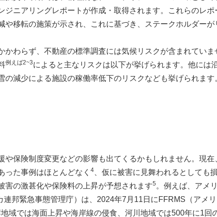
ンジニアリングレポートが作成・取得されます。これらのレポ
減や移転の施策が示され、これに基づき、ステークホルダーが
かわらず、不動産の標準調査には気候リスクが含まれていま
例えば2~3
料
によると主なリスクは以下が挙げられます。他には
雪の減少による施設の稼働率低下のリスクなども挙げられます
や保険制度変更などの影響も出てくるかもしれません。現在
4
あった事例はほとんどなく
、仮に被害に見舞われるとしても
5
被害の激甚化や保険料の上昇が予想されます
。例えば、アメ
連邦緊急事態管理庁）は、2024年7月11日にFFRMS（ア
岸地域では海面上昇や海岸線の侵食、河川地域では500年に1