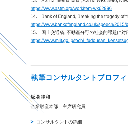
13. ASTM International, ASTM WK62996, New G
https://www.astm.org/workitem-wk62996
14. Bank of England, Breaking the tragedy of th
https://www.bankofengland.co.uk/speech/2015/bre
15. 国土交通省, 不動産分野の社会的課題に対
https://www.mlit.go.jp/tochi_fudousan_kenset
執筆コンサルタントプロフィ
坂場 律和
企業財産本部 ​主席研究員
コンサルタントの詳細