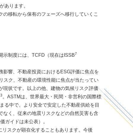
れがあります。
クの移転から保有のフェーズへ移行していくこ
7
制度には、TCFD（現在はISSB
影響、不動産投資におけるESG評価に焦点を
のリスク、不動産の環境性能に焦点が当たってい
が現状です。以上の他、建物の気候リスク評価
13
。ASTMは、世界最大・民間・非営利の国際標
高まる中で、より安全で安定した不動産供給を目
でなく、従来の地震リスクなどの自然災害も含
評価ガイドは未公表）。
にリスクが顕在化することもあります。今後