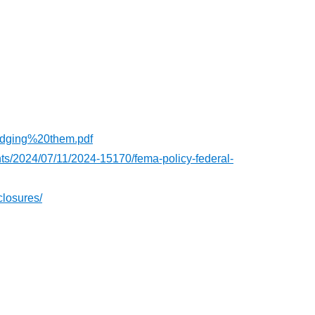
dging%20them.pdf
nts/2024/07/11/2024-15170/fema-policy-federal-
closures/