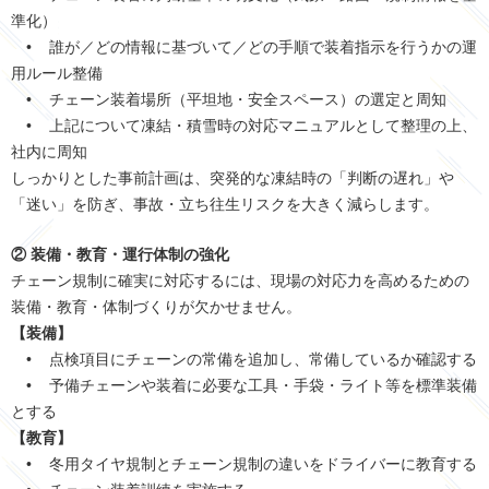
準化）
• 誰が／どの情報に基づいて／どの手順で装着指示を行うかの運
用ルール整備
• チェーン装着場所（平坦地・安全スペース）の選定と周知
• 上記について凍結・積雪時の対応マニュアルとして整理の上、
社内に周知
しっかりとした事前計画は、突発的な凍結時の「判断の遅れ」や
「迷い」を防ぎ、事故・立ち往生リスクを大きく減らします。
② 装備・教育・運行体制の強化
チェーン規制に確実に対応するには、現場の対応力を高めるための
装備・教育・体制づくりが欠かせません。
【装備】
• 点検項目にチェーンの常備を追加し、常備しているか確認する
• 予備チェーンや装着に必要な工具・手袋・ライト等を標準装備
とする
【教育】
• 冬用タイヤ規制とチェーン規制の違いをドライバーに教育する