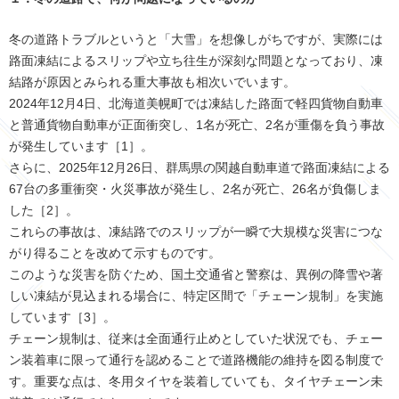
冬の道路トラブルというと「大雪」を想像しがちですが、実際には
路面凍結によるスリップや立ち往生が深刻な問題となっており、凍
結路が原因とみられる重大事故も相次いでいます。
2024年12月4日、北海道美幌町では凍結した路面で軽四貨物自動車
と普通貨物自動車が正面衝突し、1名が死亡、2名が重傷を負う事故
が発生しています［1］。
さらに、2025年12月26日、群馬県の関越自動車道で路面凍結による
67台の多重衝突・火災事故が発生し、2名が死亡、26名が負傷しま
した［2］。
これらの事故は、凍結路でのスリップが一瞬で大規模な災害につな
がり得ることを改めて示すものです。
このような災害を防ぐため、国土交通省と警察は、異例の降雪や著
しい凍結が見込まれる場合に、特定区間で「チェーン規制」を実施
しています［3］。
チェーン規制は、従来は全面通行止めとしていた状況でも、チェー
ン装着車に限って通行を認めることで道路機能の維持を図る制度で
す。重要な点は、冬用タイヤを装着していても、タイヤチェーン未