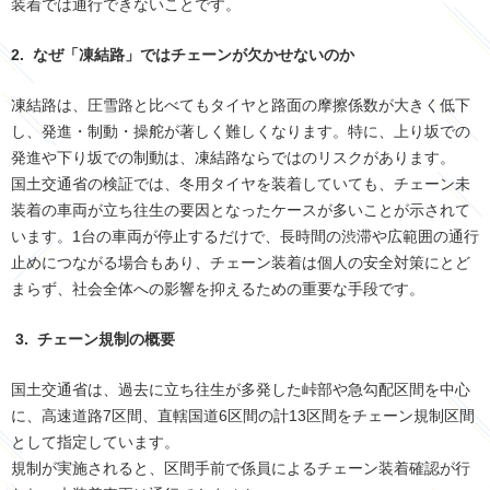
装着では通行できないことです。
2.
なぜ「凍結路」ではチェーンが欠かせないのか
凍結路は、圧雪路と比べてもタイヤと路面の摩擦係数が大きく低下
し、発進・制動・操舵が著しく難しくなります。特に、上り坂での
発進や下り坂での制動は、凍結路ならではのリスクがあります。
国土交通省の検証では、冬用タイヤを装着していても、チェーン未
装着の車両が立ち往生の要因となったケースが多いことが示されて
います。
1
台の車両が停止するだけで、長時間の渋滞や広範囲の通行
止めにつながる場合もあり、チェーン装着は個人の安全対策にとど
まらず、社会全体への影響を抑えるための重要な手段です。
3.
チェーン規制の概要
国土交通省は、過去に立ち往生が多発した峠部や急勾配区間を中心
に、高速道路7区間、直轄国道6区間の計13区間をチェーン規制区間
として指定しています。
規制が実施されると、区間手前で係員によるチェーン装着確認が行