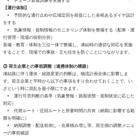
• チェーン装着訓練を実施する
【運行体制】
• 予防的な通行止めや広域迂回を前提にした余裕あるダイヤ設計
をする
• 気象情報・規制情報のモニタリング体制を整備する（配車・運
行管理・現場の役割分担）
装備・教育・体制を三位一体で整備し、凍結時の適切な対応を実施
することで、現場での事故・立ち往生を防ぐことにつながります。
③ 荷主企業との事前調整（連携体制の構築）
凍結路に伴う運休・経路変更の判断は、物流計画全体に影響しま
す。荷主企業と平時から以下の事項をすり合わせておくことで、い
ざという時に混乱を最小限にできます。
• 運行可否判断の基準（気象警報・路面状態・規制状況に応じた
対応）
• 代替ルート・迂回ルートと所要時間の共有（納期に影響する範
囲を明確に）
• 納期調整・配送前倒し・在庫積み増し等、荷主側の調整メニュ
ーの事前確認