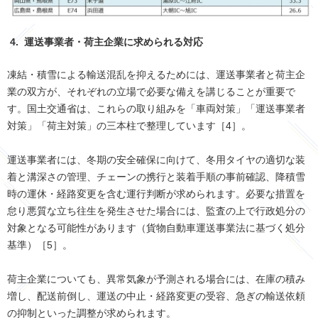
4.
運送事業者・荷主企業に求められる対応
凍結・積雪による輸送混乱を抑えるためには、運送事業者と荷主企
業の双方が、それぞれの立場で必要な備えを講じることが重要で
す。国土交通省は、これらの取り組みを「車両対策」「運送事業者
対策」「荷主対策」の三本柱で整理しています［4］。
運送事業者には、冬期の安全確保に向けて、冬用タイヤの適切な装
着と溝深さの管理、チェーンの携行と装着手順の事前確認、降積雪
時の運休・経路変更を含む運行判断が求められます。必要な措置を
怠り悪質な立ち往生を発生させた場合には、監査の上で行政処分の
対象となる可能性があります（貨物自動車運送事業法に基づく処分
基準）［5］。
荷主企業についても、異常気象が予測される場合には、在庫の積み
増し、配送前倒し、運送の中止・経路変更の受容、急ぎの輸送依頼
の抑制といった調整が求められます。