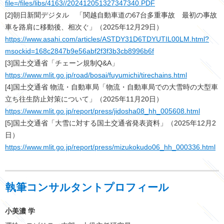
file=/files/libs/4163//202412051327347340.PDF
[2]朝日新聞デジタル 「関越自動車道の67台多重事故 最初の事故
車を路肩に移動後、相次ぐ」（2025年12月29日）
https://www.asahi.com/articles/ASTDY31D6TDYUTIL00LM.html?
msockid=168c2847b9e56abf2f3f3b3cb8996b6f
[3]国土交通省「チェーン規制Q&A」
https://www.mlit.go.jp/road/bosai/fuyumichi/tirechains.html
[4]国土交通省 物流・自動車局「物流・自動車局での大雪時の大型車
立ち往生防止対策について」（2025年11月20日）
https://www.mlit.go.jp/report/press/jidosha08_hh_005608.html
[5]国土交通省「大雪に対する国土交通省発表資料」（2025年12月2
日）
https://www.mlit.go.jp/report/press/mizukokudo06_hh_000336.html
執筆コンサルタントプロフィール
小美濃 学