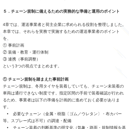
５．チェーン規制に備えるための実務的な準備と運用のポイント
4章では、運送事業者と荷主企業に求められる役割を整理しました。
本章では、それらを実務で実施するための運送事業者のポイント
を、
① 事前計画
② 装備・教育・運行体制
③ 連携（事前調整）
という3つの視点でまとめます。
① チェーン規制を踏まえた事前計画
チェーン規制は、冬用タイヤを装着していても、チェーン未装着の
車両は通行できない制度です。指定区間の手前で装着確認が行われ
るため、事業者は以下の準備を計画的に進めておく必要がありま
す。
• 必要なチェーン（金属・樹脂〔ゴム／ウレタン〕・布カバー
等。スプレー式は不可）の調達・配備
• チェーン装着の判断基準の明文化（気象・路面・規制情報を基