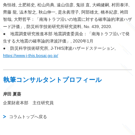
角恒雄, 土肥裕史, 松山尚典, 遠山信彦, 鬼頭 直, 大嶋健嗣, 村田泰洋,
齊藤 龍, 澁木智之, 秋山伸一, 是永眞理子, 阿部雄太, 橋本紀彦, 袴田
智哉, 大野哲平：「南海トラフ沿いの地震に対する確率論的津波ハザ
ード評価」, 防災科学技術研究所研究資料, No. 439, 2020.
● 地震調査研究推進本部 地震調査委員会：「南海トラフ沿いで発
生する大地震の確率論的津波評価」, 2020年1月
● 防災科学技術研究所, J-THIS津波ハザードステーション,
https://www.j-this.bosai.go.jp/
執筆コンサルタントプロフィール
岸田 夏葵
企業財産本部 主任研究員
コラムトップへ戻る