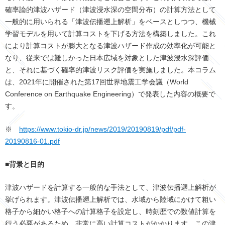
確率論的津波ハザード（津波浸水深の空間分布）の計算方法として
一般的に用いられる「津波伝播遡上解析」をベースとしつつ、機械
学習モデルを用いて計算コストを下げる方法を構築しました。これ
により計算コストが膨大となる津波ハザード作成の効率化が可能と
なり、従来では難しかった日本広域を対象とした津波浸水深評価
と、それに基づく確率的津波リスク評価を実施しました。本コラム
は、
2021
年に開催された第
17
回世界地震工学会議（
World
Conference on Earthquake Engineering
）で発表した内容の概要で
す。
※
https://www.tokio-dr.jp/news/2019/20190819/pdf/pdf-
20190816-01.pdf
■背景と目的
津波ハザードを計算する一般的な手法として、津波伝播遡上解析が
挙げられます。津波伝播遡上解析では、水域から陸域にかけて粗い
格子から細かい格子への計算格子を設定し、時刻歴での数値計算を
行う必要があるため、非常に高い計算コストがかかります。この津