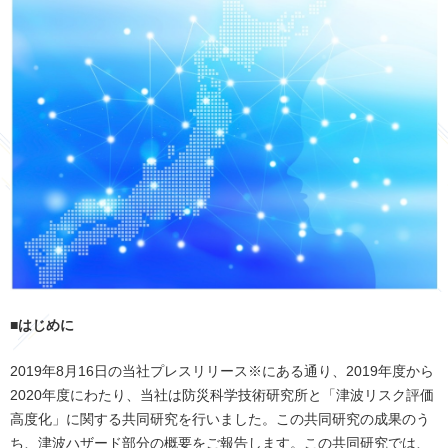
■はじめに
2019
年
8
月
16
日の当社プレスリリース※にある通り、
2019
年度から
2020
年度にわたり、当社は防災科学技術研究所と「津波リスク評価
高度化」に関する共同研究を行いました。この共同研究の成果のう
ち、津波ハザード部分の概要をご報告します。この共同研究では、