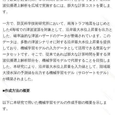
波伝播遡上解析を広域で実施するには、膨大な計算コストを要しま
す。
一方で、防災科学技術研究所において、南海トラフ地震をはじめと
した
4
海域での津波波源を対象として、沿岸最大水位上昇量を出力と
した、確率論的な津波ハザードのデータが整備されています。この
データは、多数の津波シナリオに対する沿岸最大水位上昇量を提供
しており、機械学習モデルの入力データとして活用できる豊富なデ
ータセットです。そこで、従来であれば膨大な計算時間を要する津
波伝播遡上解析部分を、機械学習モデルで代替することを目指しま
した。本研究により、沿岸最大水位上昇量を入力値として、陸域最
大浸水深の予測値を出力する機械学習モデル（サロゲートモデル）
が構築されました。
■作成方法の概要
以下に本研究で用いた機械学習モデルの作成手順の概要を示しま
す。