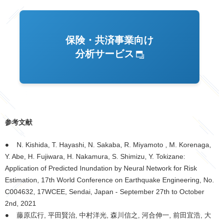
保険・共済事業向け
分析サービス
参考文献
● N. Kishida, T. Hayashi, N. Sakaba, R. Miyamoto , M. Korenaga,
Y. Abe, H. Fujiwara, H. Nakamura, S. Shimizu, Y. Tokizane:
Application of Predicted Inundation by Neural Network for Risk
Estimation, 17th World Conference on Earthquake Engineering, No.
C004632, 17WCEE, Sendai, Japan - September 27th to October
2nd, 2021
● 藤原広行, 平田賢治, 中村洋光, 森川信之, 河合伸一, 前田宜浩, 大