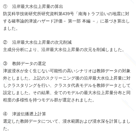
① 沿岸最大水位上昇量の算出
防災科学技術研究所研究資料第439号「南海トラフ沿いの地震に対
する確率論的津波ハザード評価－ 第一部 本編 －」に基づき算出し
ました。
② 沿岸最大水位上昇量の次元削減
主成分分析により、沿岸最大水位上昇量の次元を削減しました。
③ 教師データの選定
津波浸水が全く生じない可能性の高いシナリオは教師データの対象
外としました。上記のスクリーニング後の沿岸最大水位上昇量に対
しクラスタリングを行い、クラスタ代表モデルを教師データとして
設定しました。その結果、全てのモデルの最大水位上昇量分布と同
程度の多様性を持つモデル群が選定されました。
④ 津波伝播遡上計算
選定した教師データについて、浸水範囲および浸水深を計算しまし
た。