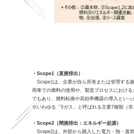
・
Scope1
（直接排出）
Scope1は、企業が自ら所有または管理す
用車での燃料の使用や、製造プロセスにおける
でもあり、燃料転換や高効率機器の導入といっ
※いわゆる「
5
ガス」と呼ばれる主要
7
種類（非
・
Scope2
（間接排出：エネルギー起源）
Scope2は、外部から購入した電力・熱・