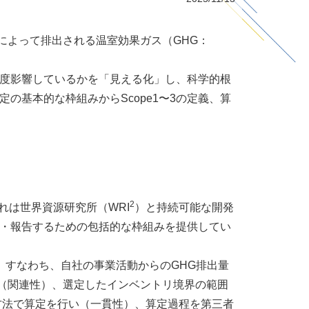
によって排出される温室効果ガス（
GHG
：
度影響しているかを「見える化」し、科学的根
定の基本的な枠組みから
Scope1
〜
3
の定義、算
2
れは世界資源研究所（
WRI
）と持続可能な開発
・報告するための包括的な枠組みを提供してい
。すなわち、自社の事業活動からの
GHG
排出量
（関連性）、選定したインベントリ境界の範囲
方法で算定を行い（一貫性）、算定過程を第三者