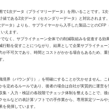
囲で
1
次データ（プライマリーデータ）を用いることです。
1
次
計値である
2
次データ（セカンダリーデータ）と対比されます
次データ）よりも、サプライヤーから入手した製品ごとの
CFP
といえます。
けでなく、サプライチェーン全体での削減取組みを促進する効
減行動を促すことにつながり、結果として企業サプライチェー
力が不可欠であり、時間とコストがかかる場合もあるため、重
す。
境界（バウンダリ）」を明確にすることが欠かせません。こ
かを定めるルールであり、後者の場合は自社が実質的に運営を
収集・入力・検証の各段階でチェック体制を整えることで、後
クセルなどの表計算ソフトでの手作業から、専用算定ツールや
果を発揮しています。