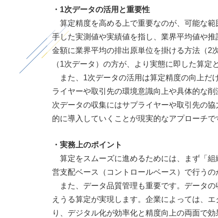
・
1
次データの活用と重要性
算定精度を高める上で重要なのが、可能な範
手した実測値や実績値を指し、業界平均値や推
金額に業界平均の排出原単位を掛ける方法（
2
（
1
次データ）の方が、より実態に即した算定
また、
1
次データの活用は算定精度の向上だ
ライヤーや取引先の環境意識向上や具体的な削
次データの収集にはサプライヤーや取引先の協
的に導入していくことが現実的なアプローチで
・実務上のポイント
算定をスムーズに進めるためには、まず「組織
営支配ベース（コントロールベース）で行うの
また、データ品質管理も重要です。データの
えうる算定が実現します。企業によっては、エ
り、デジタル化が効率化と精度向上の両面で効