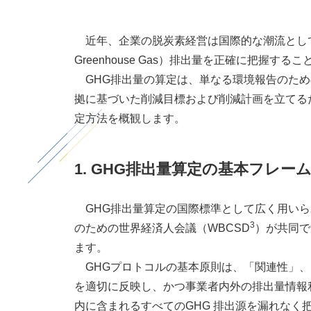
近年、企業の脱炭素経営は国際的な潮流とし
Greenhouse Gas
）排出量を正確に把握するこ
GHG排出量の算定は、単なる環境報告のため
拠に基づいた削減目標および削減計画を立てる
定方法を概観します。
1. GHG排出量算定の基本フレー
GHG排出量算定の国際標準として広く用いら
3
のための世界経済人会議（
WBCSD
）が共同で
ます。
GHGプロトコルの基本原則は、「関連性」、
を適切に反映し、かつ事業者内外の排出量情報
内に含まれるすべての
GHG
排出源を漏れなく