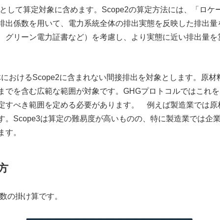
として算定対象に含めます。
Scope2
の算定方法には、「ロケ
排出係数を用いて、電力系統全体の排出実態を反映した排出量
、グリーン電力証書など）を考慮し、より実態に近い排出量を
体における
Scope2
に含まれない間接排出を対象とします。原材
までを含む広範な範囲が対象です。
GHG
プロトコルではこれを
定すべき範囲を定める必要があります。 例えば製造業では原
す。
Scope3
は算定の難易度が高いものの、特に製造業では企
ます。
方
数の掛け算です。