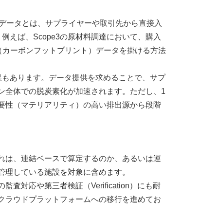
データとは、サプライヤーや取引先から直接入
。例えば、
Scope3
の原材料調達において、購入
（カーボンフットプリント）データを掛ける方法
果もあります。データ提供を求めることで、サプ
ン全体での脱炭素化が加速されます。ただし、
1
要性（マテリアリティ）の高い排出源から段階
れは、連結ベースで算定するのか、あるいは運
管理している施設を対象に含めます。
の監査対応や第三者検証（
Verification
）にも耐
クラウドプラットフォームへの移行を進めてお