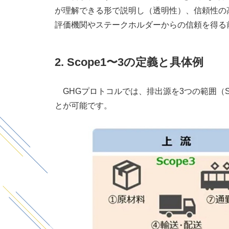
が理解できる形で説明し（透明性）、信頼性の
評価機関やステークホルダーからの信頼を得る
2. Scope1
〜
3
の定義と具体例
GHGプロトコルでは、排出源を
3
つの範囲（
とが可能です。