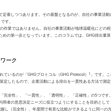
て定着しつつあります。その基盤となるのが、自社の事業活動
とです。
の作業ではありません。自社の事業活動が地球温暖化にどの程
ための第一歩となっています。このコラムでは、
GHG
排出量算
ムワーク
1
れているのが「
GHG
プロトコル（
GHG Protocol
）
」です。こ
策定したもので、企業活動による排出を一貫性ある方法で測定
「完全性」、「一貫性」、「透明性」、「正確性」の
5
つです
利用者の意思決定ニーズに役立つようにすることを目的として
把握し（完全性）、年度間で有意な比較ができるように同一の