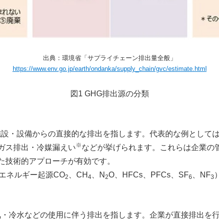
出典：環境省「サプライチェーン排出量全般」
https://www.env.go.jp/earth/ondanka/supply_chain/gvc/estimate.html
図
1
GHG排出源の分類
る施設・設備からの直接的な排出を指します。代表的な例として
※
ガス排出・冷媒漏えい
などが挙げられます。これらは企業の
た技術的アプローチが有効です。
エネルギー起源
CO
、
CH
、
N
O
、
HFCs
、
PFCs
、
SF
、
NF
2
4
2
6
3
蒸気・冷水などの使用に伴う排出を指します。企業が直接排出を