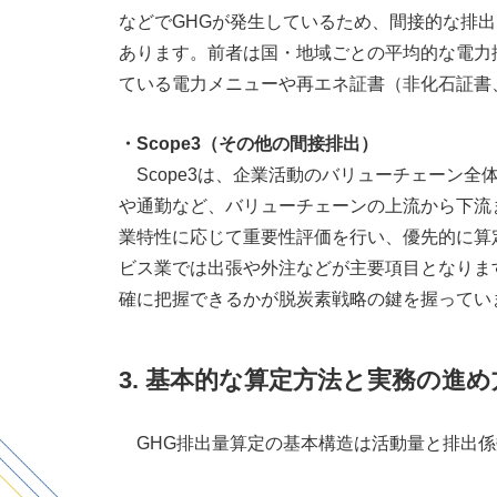
などで
GHG
が発生しているため、間接的な排出
あります。前者は国・地域ごとの平均的な電力
ている電力メニューや再エネ証書（非化石証書
・
Scope3
（その他の間接排出）
Scope3は、企業活動のバリューチェーン全
や通勤など、バリューチェーンの上流から下流
業特性に応じて重要性評価を行い、優先的に算
ビス業では出張や外注などが主要項目となりま
確に把握できるかが脱炭素戦略の鍵を握ってい
3. 基本的な算定方法と実務の進め
GHG排出量算定の基本構造は活動量と排出係