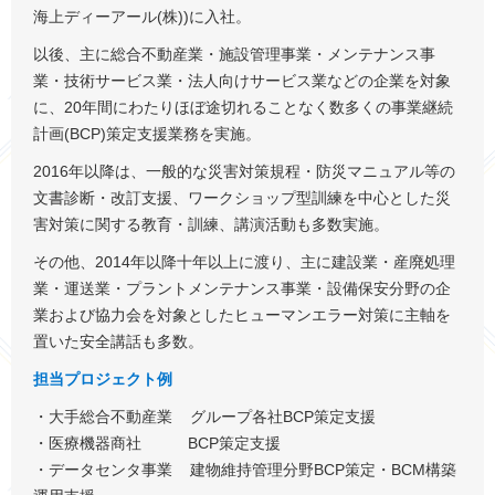
海上ディーアール(株))に入社。
以後、主に総合不動産業・施設管理事業・メンテナンス事
業・技術サービス業・法人向けサービス業などの企業を対象
に、20年間にわたりほぼ途切れることなく数多くの事業継続
計画(BCP)策定支援業務を実施。
2016年以降は、一般的な災害対策規程・防災マニュアル等の
文書診断・改訂支援、ワークショップ型訓練を中心とした災
害対策に関する教育・訓練、講演活動も多数実施。
その他、2014年以降十年以上に渡り、主に建設業・産廃処理
業・運送業・プラントメンテナンス事業・設備保安分野の企
業および協力会を対象としたヒューマンエラー対策に主軸を
置いた安全講話も多数。
担当プロジェクト例
・大手総合不動産業 グループ各社BCP策定支援
・医療機器商社 BCP策定支援
・データセンタ事業 建物維持管理分野BCP策定・BCM構築