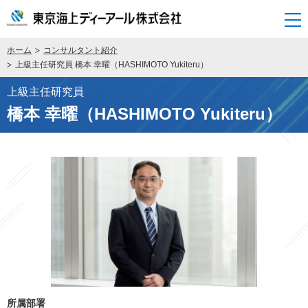
開く
ホーム
コンサルタント紹介
上級主任研究員 橋本 幸曜（HASHIMOTO Yukiteru）
上級主任研究員
橋本 幸曜（HASHIMOTO Yukiteru）
所属部署