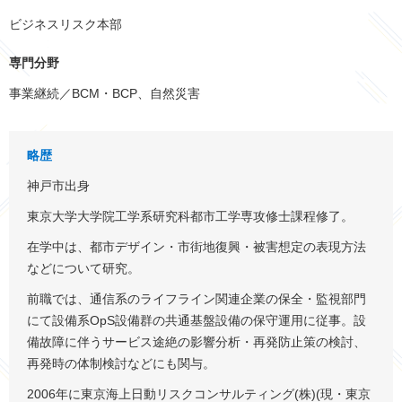
ビジネスリスク本部
専門分野
事業継続／BCM・BCP、自然災害
略歴
神戸市出身
東京大学大学院工学系研究科都市工学専攻修士課程修了。
在学中は、都市デザイン・市街地復興・被害想定の表現方法
などについて研究。
前職では、通信系のライフライン関連企業の保全・監視部門
にて設備系OpS設備群の共通基盤設備の保守運用に従事。設
備故障に伴うサービス途絶の影響分析・再発防止策の検討、
再発時の体制検討などにも関与。
2006年に東京海上日動リスクコンサルティング(株)(現・東京