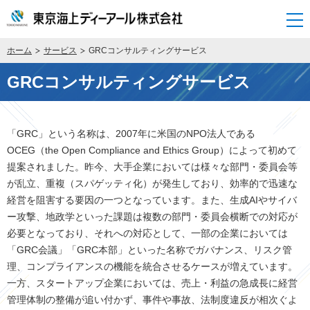
開く
ホーム
サービス
GRCコンサルティングサービス
GRCコンサルティングサービス
「GRC」という名称は、2007年に米国のNPO法人である
OCEG（the Open Compliance and Ethics Group）によって初めて
提案されました。昨今、大手企業においては様々な部門・委員会等
が乱立、重複（スパゲッティ化）が発生しており、効率的で迅速な
経営を阻害する要因の一つとなっています。また、生成AIやサイバ
ー攻撃、地政学といった課題は複数の部門・委員会横断での対応が
必要となっており、それへの対応として、一部の企業においては
「GRC会議」「GRC本部」といった名称でガバナンス、リスク管
理、コンプライアンスの機能を統合させるケースが増えています。
一方、スタートアップ企業においては、売上・利益の急成長に経営
管理体制の整備が追い付かず、事件や事故、法制度違反が相次ぐよ