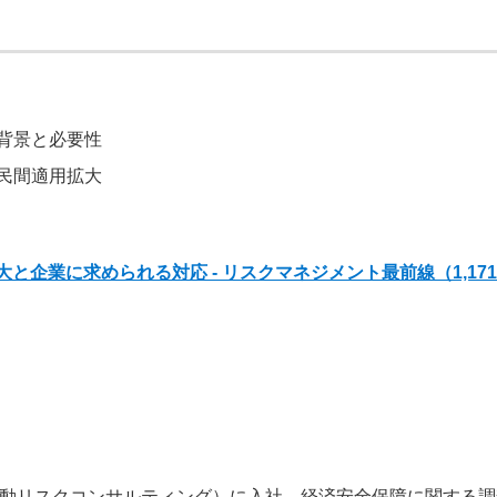
背景と必要性
民間適用拡大
と企業に求められる対応 - リスクマネジメント最前線
（1,17
上日動リスクコンサルティング）に入社。経済安全保障に関する