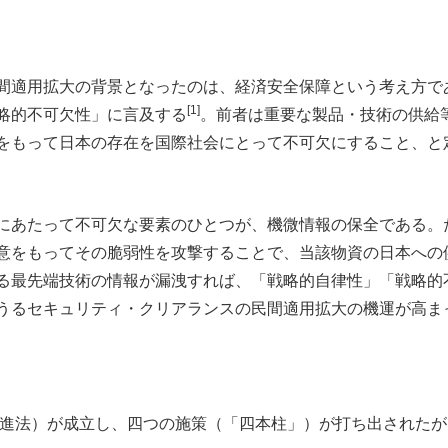
間適用拡大の背景となったのは、経済安全保障という考え方で
[1]
略的不可欠性」に言及する
。前者は重要な製品・技術の供給
をもって日本の存在を国際社会にとって不可欠にすること、と
にあたって不可欠な要素のひとつが、機微情報の保全である。
意をもってその脆弱性を攻撃することで、当該物資の日本への
る最先端技術の情報が漏洩すれば、「戦略的自律性」「戦略的
うるセキュリティ・クリアランスの民間適用拡大の機運が高ま
、推進法）が成立し、四つの施策（「四本柱」）が打ち出された