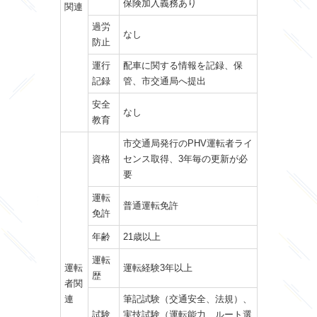
保険加入義務あり
関連
過労
なし
防止
運行
配車に関する情報を記録、保
記録
管、市交通局へ提出
安全
なし
教育
市交通局発行のPHV運転者ライ
資格
センス取得、3年毎の更新が必
要
運転
普通運転免許
免許
年齢
21歳以上
運転
運転
運転経験3年以上
歴
者関
連
筆記試験（交通安全、法規）、
試験
実技試験（運転能力、ルート選