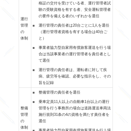
格証の交付を受けている者、運行管理者試
験の受験資格を有する者、安全運転管理者
の要件を備える者のいずれかを選任
運行
管理
運行管理の責任者は20台ごとに1人を選任
の
（運行管理者資格を有する場合は40台ご
体制
と）
事業者協力型自家用有償旅客運送を行う場
合は当該事業者の運行管理者を責任者とし
て選任
運行管理の責任者は、運転者に対して疾
病、疲労等を確認、必要な指示をし、その
旨を記録
整備管理の責任者を選任
乗車定員11人以上の自動車1台以上の運行
整備
管理を行う事務所の場合は道路運送車両法
管理
施行規則31条の4の資格を満たす責任者を
の
選任
体制
事業者協力型自家用有償旅客運送を行う場