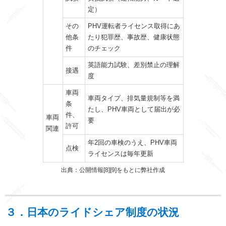
定）
その
PHV運転者ライセンス取得にあ
他条
たり犯罪歴、事故歴、健康状態
件
のチェック
英語能力試験、差別禁止の理解
接遇
度
車両
車両タイプ、排気量規制等を満
条
たし、PHV車両として届出が必
件、
車両
要
許可
関連
年2回の車検のうえ、PHV車両
点検
ライセンスは毎年更新
出典：公開情報[8][9]をもとに弊社作成
３．日本のライドシェア制度の状況