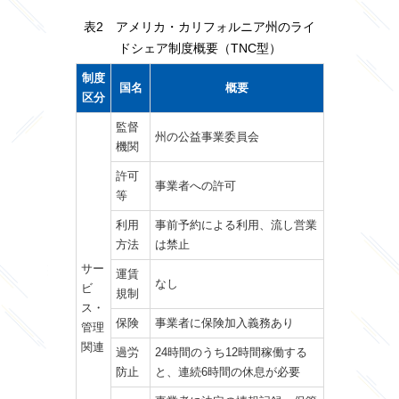
表2 アメリカ・カリフォルニア州のライ
ドシェア制度概要（TNC型）
制度
国名
概要
区分
監督
州の公益事業委員会
機関
許可
事業者への許可
等
利用
事前予約による利用、流し営業
方法
は禁止
サー
運賃
なし
ビ
規制
ス・
保険
事業者に保険加入義務あり
管理
関連
過労
24時間のうち12時間稼働する
防止
と、連続6時間の休息が必要