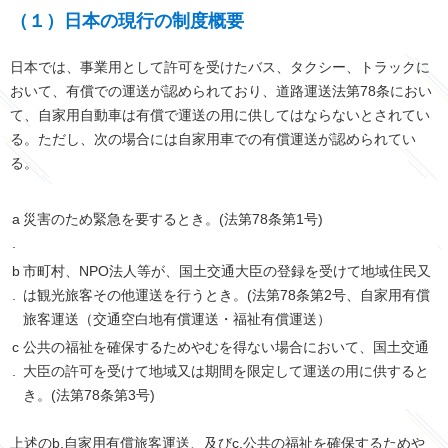
（１）日本の現行の制度概要
日本では、事業用として許可を受けたバス、タクシー、トラックに
おいて、有償での運送が認められており、道路運送法第78条におい
て、自家用自動車は有償で運送の用に供してはならないとされてい
る。ただし、次の場合には自家用車での有償運送が認められてい
る。
a
災害のため緊急を要するとき。(法第78条第1号)
.
b
市町村、NPO法人等が、国土交通大臣の登録を受けて地域住民又
.
は観光旅客その他運送を行うとき。(法第78条第2号、自家用有償
旅客運送（交通空白地有償運送・福祉有償運送）
c
公共の福祉を確保するためやむを得ない場合において、国土交通
.
大臣の許可を受けて地域又は期間を限定して運送の用に供すると
き。(法第78条第3号)
上述のb.自家用有償旅客運送、及びc.公共の福祉を確保するためや