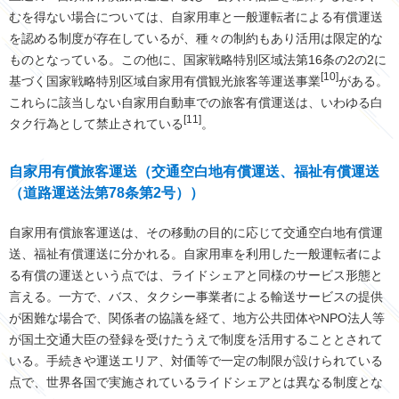
むを得ない場合については、自家用車と一般運転者による有償運送
を認める制度が存在しているが、種々の制約もあり活用は限定的な
ものとなっている。この他に、国家戦略特別区域法第16条の2の2に
[10]
基づく国家戦略特別区域自家用有償観光旅客等運送事業
がある。
これらに該当しない自家用自動車での旅客有償運送は、いわゆる白
[11]
タク行為として禁止されている
。
自家用有償旅客運送（交通空白地有償運送、福祉有償運送
（道路運送法第78条第2号））
自家用有償旅客運送は、その移動の目的に応じて交通空白地有償運
送、福祉有償運送に分かれる。自家用車を利用した一般運転者によ
る有償の運送という点では、ライドシェアと同様のサービス形態と
言える。一方で、バス、タクシー事業者による輸送サービスの提供
が困難な場合で、関係者の協議を経て、地方公共団体やNPO法人等
が国土交通大臣の登録を受けたうえで制度を活用することとされて
いる。手続きや運送エリア、対価等で一定の制限が設けられている
点で、世界各国で実施されているライドシェアとは異なる制度とな