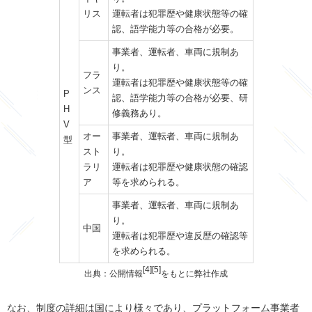
リス
運転者は犯罪歴や健康状態等の確
認、語学能力等の合格が必要。
事業者、運転者、車両に規制あ
り。
フラ
運転者は犯罪歴や健康状態等の確
ンス
P
認、語学能力等の合格が必要、研
H
修義務あり。
V
オー
事業者、運転者、車両に規制あ
型
スト
り。
ラリ
運転者は犯罪歴や健康状態の確認
ア
等を求められる。
事業者、運転者、車両に規制あ
り。
中国
運転者は犯罪歴や違反歴の確認等
を求められる。
[4][5]
出典：公開情報
をもとに弊社作成
なお、制度の詳細は国により様々であり、プラットフォーム事業者