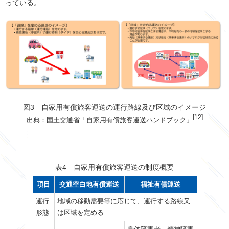
っている。
図3 自家用有償旅客運送の運行路線及び区域のイメージ
[12]
出典：国土交通省「自家用有償旅客運送ハンドブック」
表4 自家用有償旅客運送の制度概要
項目
交通空白地有償運送
福祉有償運送
運行
地域の移動需要等に応じて、運行する路線又
形態
は区域を定める