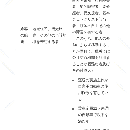
身体障害者、精神障害
者、知的障害者、要介
護者、要支援者、基本
チェックリスト該当
者、肢体不自由その他
旅客
地域住民、観光旅
の障害を有する者
の範
客、その他の当該地
（このうち、他人の介
囲
域を来訪する者
助によらず移動するこ
とが困難で、単独では
公共交通機関を利用す
ることが困難な者及び
その付添人）
運送の実施主体が
自家用自動車の使
用権原を有してい
る
乗車定員11人未満
の自動車で以下を
満たす