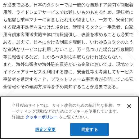
が必要である。日本のタクシーでは一般的な自動ドア開閉や制服着
用等、ライドシェアサービスでは難しいものもあるため、運転者に
も配慮し乗車マナーに留意した利用が望ましい。一方で、安全に関
する配慮不足等を見つけた場合は、管理するタクシー事業者、自家
用有償旅客運送実施主体に情報提供し、改善を求めることも必要で
ある。加えて、日本における制度を理解し、いわゆる白タクのよう
な違法なサービスは利用しないこと、万一見つけた場合は行政機関
等に報告するなど、しかるべき対応を取らなければならない。
また、海外出張者や海外駐在員等がいる企業においては、現地でラ
イドシェアサービスを利用する際に、安全性等を考慮してサービス
事業者を選定すること、プラットフォーム事業者が公開している安
全情報やその確認方法等を予め周知することが必要である。
当社Webサイトでは、サイト改善のための統計的な把握、マ
５．おわりに
ーケティング活動などのためにクッキーを使用しています。
詳細は
クッキーポリシー
をご覧ください。
本稿では、日本におけるライドシェア制度解禁にあたり、世界での
設定と変更
同意する
制度、日本の既存制度について概観するとともに、今後、各主体に