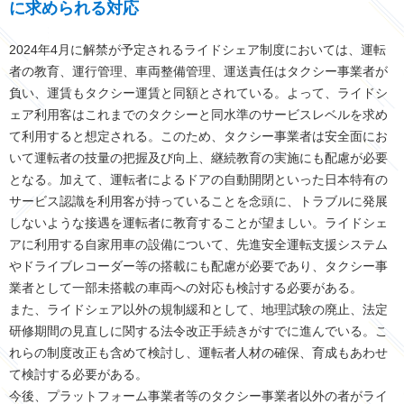
に求められる対応
2024年4月に解禁が予定されるライドシェア制度においては、運転
者の教育、運行管理、車両整備管理、運送責任はタクシー事業者が
負い、運賃もタクシー運賃と同額とされている。よって、ライドシ
ェア利用客はこれまでのタクシーと同水準のサービスレベルを求め
て利用すると想定される。このため、タクシー事業者は安全面にお
いて運転者の技量の把握及び向上、継続教育の実施にも配慮が必要
となる。加えて、運転者によるドアの自動開閉といった日本特有の
サービス認識を利用客が持っていることを念頭に、トラブルに発展
しないような接遇を運転者に教育することが望ましい。ライドシェ
アに利用する自家用車の設備について、先進安全運転支援システム
やドライブレコーダー等の搭載にも配慮が必要であり、タクシー事
業者として一部未搭載の車両への対応も検討する必要がある。
また、ライドシェア以外の規制緩和として、地理試験の廃止、法定
研修期間の見直しに関する法令改正手続きがすでに進んでいる。こ
れらの制度改正も含めて検討し、運転者人材の確保、育成もあわせ
て検討する必要がある。
今後、プラットフォーム事業者等のタクシー事業者以外の者がライ