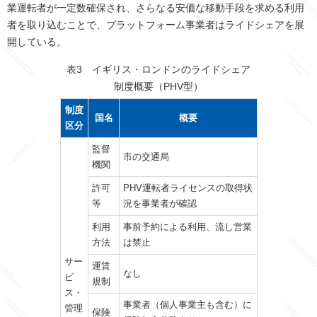
業運転者が一定数確保され、さらなる安価な移動手段を求める利用
者を取り込むことで、プラットフォーム事業者はライドシェアを展
開している。
表3 イギリス・ロンドンのライドシェア
制度概要（PHV型）
制度
国名
概要
区分
監督
市の交通局
機関
許可
PHV運転者ライセンスの取得状
等
況を事業者が確認
利用
事前予約による利用、流し営業
方法
は禁止
サー
運賃
なし
ビ
規制
ス・
事業者（個人事業主も含む）に
管理
保険