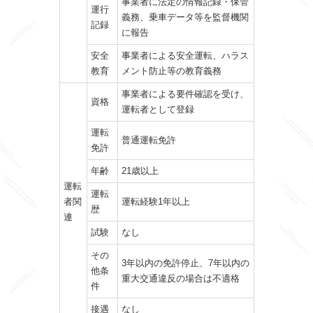
事業者に法定の情報記録・保管
運行
義務、乗車データ等を監督機関
記録
に報告
安全
事業者による安全運転、ハラス
教育
メント防止等の教育義務
事業者による要件確認を受け、
資格
運転者として登録
運転
普通運転免許
免許
年齢
21歳以上
運転
運転
者関
運転経験1年以上
歴
連
試験
なし
その
3年以内の免許停止、7年以内の
他条
重大交通違反の場合は不適格
件
接遇
なし