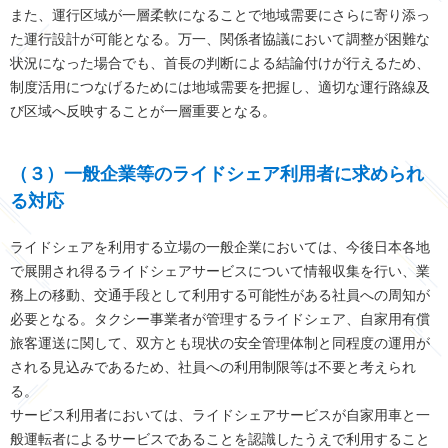
また、運行区域が一層柔軟になることで地域需要にさらに寄り添っ
た運行設計が可能となる。万一、関係者協議において調整が困難な
状況になった場合でも、首長の判断による結論付けが行えるため、
制度活用につなげるためには地域需要を把握し、適切な運行路線及
び区域へ反映することが一層重要となる。
（３）一般企業等のライドシェア利用者に求められ
る対応
ライドシェアを利用する立場の一般企業においては、今後日本各地
で展開され得るライドシェアサービスについて情報収集を行い、業
務上の移動、交通手段として利用する可能性がある社員への周知が
必要となる。タクシー事業者が管理するライドシェア、自家用有償
旅客運送に関して、双方とも現状の安全管理体制と同程度の運用が
される見込みであるため、社員への利用制限等は不要と考えられ
る。
サービス利用者においては、ライドシェアサービスが自家用車と一
般運転者によるサービスであることを認識したうえで利用すること