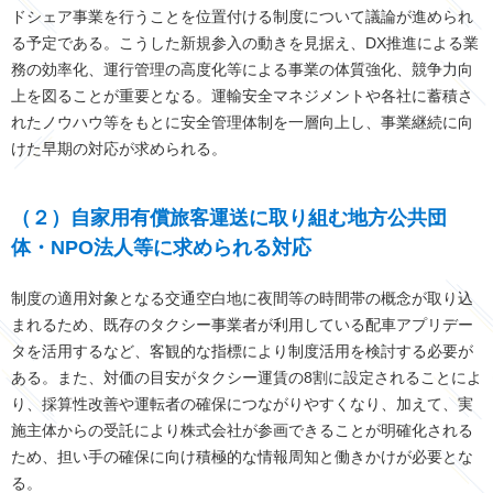
ドシェア事業を行うことを位置付ける制度について議論が進められ
る予定である。こうした新規参入の動きを見据え、DX推進による業
務の効率化、運行管理の高度化等による事業の体質強化、競争力向
上を図ることが重要となる。運輸安全マネジメントや各社に蓄積さ
れたノウハウ等をもとに安全管理体制を一層向上し、事業継続に向
けた早期の対応が求められる。
（２）自家用有償旅客運送に取り組む地方公共団
体・NPO法人等に求められる対応
制度の適用対象となる交通空白地に夜間等の時間帯の概念が取り込
まれるため、既存のタクシー事業者が利用している配車アプリデー
タを活用するなど、客観的な指標により制度活用を検討する必要が
ある。また、対価の目安がタクシー運賃の8割に設定されることによ
り、採算性改善や運転者の確保につながりやすくなり、加えて、実
施主体からの受託により株式会社が参画できることが明確化される
ため、担い手の確保に向け積極的な情報周知と働きかけが必要とな
る。