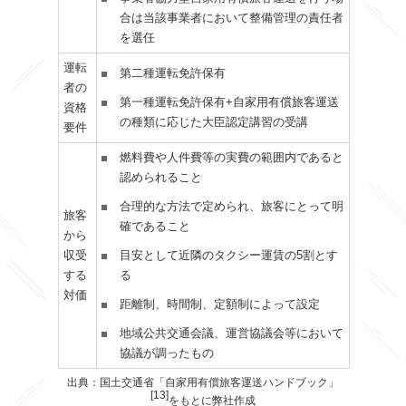
合は当該事業者において整備管理の責任者
を選任
運転
第二種運転免許保有
者の
第一種運転免許保有+自家用有償旅客運送
資格
の種類に応じた大臣認定講習の受講
要件
燃料費や人件費等の実費の範囲内であると
認められること
合理的な方法で定められ、旅客にとって明
旅客
確であること
から
収受
目安として近隣のタクシー運賃の5割とす
する
る
対価
距離制、時間制、定額制によって設定
地域公共交通会議、運営協議会等において
協議が調ったもの
出典：国土交通省「自家用有償旅客運送ハンドブック」
[13]
をもとに弊社作成