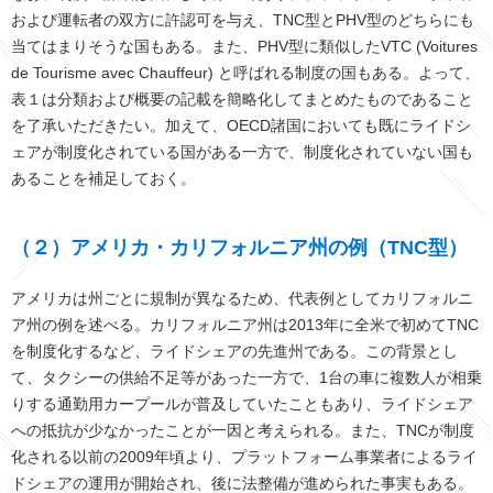
および運転者の双方に許認可を与え、TNC型とPHV型のどちらにも
当てはまりそうな国もある。また、PHV型に類似したVTC (Voitures
de Tourisme avec Chauffeur) と呼ばれる制度の国もある。よって、
表１は分類および概要の記載を簡略化してまとめたものであること
を了承いただきたい。加えて、OECD諸国においても既にライドシ
ェアが制度化されている国がある一方で、制度化されていない国も
あることを補足しておく。
（２）アメリカ・カリフォルニア州の例（TNC型）
アメリカは州ごとに規制が異なるため、代表例としてカリフォルニ
ア州の例を述べる。カリフォルニア州は
2013
年に全米で初めて
TNC
を制度化するなど、ライドシェアの先進州である。この背景とし
て、タクシーの供給不足等があった一方で、
1
台の車に複数人が相乗
りする通勤用カープールが普及していたこともあり、ライドシェア
への抵抗が少なかったことが一因と考えられる。また、
TNC
が制度
化される以前の
2009
年頃より、プラットフォーム事業者によるライ
ドシェアの運用が開始され、後に法整備が進められた事実もある。