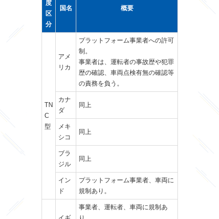
度
国名
概要
区
分
プラットフォーム事業者への許可
制。
アメ
事業者は、運転者の事故歴や犯罪
リカ
歴の確認、車両点検有無の確認等
の責務を負う。
カナ
TN
同上
ダ
C
型
メキ
同上
シコ
ブラ
同上
ジル
イン
プラットフォーム事業者、車両に
ド
規制あり。
事業者、運転者、車両に規制あ
イギ
り。