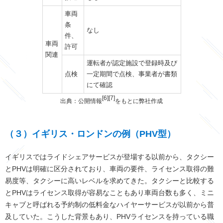
車両
条
なし
件、
車両
許可
関連
運転者が認定施設で登録時及び
点検
一定期間で点検、事業者が書類
にて確認
[6][7]
出典：公開情報
をもとに弊社作成
（３）イギリス・ロンドンの例（
PHV
型）
イギリスではライドシェアサービスが登場する以前から、タクシー
とPHVは明確に区分されており、車両の要件、ライセンス取得の難
易度等、タクシーに高いレベルを求めてきた。タクシーと比較する
とPHVはライセンス取得が容易なこともあり車両台数も多く、ミニ
キャブと呼ばれる予約制の低料金なハイヤーサービスが以前から普
及していた。こうした背景もあり、PHVライセンスを持っている職