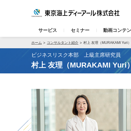
サービス
セミナー
動画コンテ
ホーム
コンサルタント紹介
村上 友理（MURAKAMI Yuri
ビジネスリスク本部 上級主席研究員
村上 友理（MURAKAMI Yuri