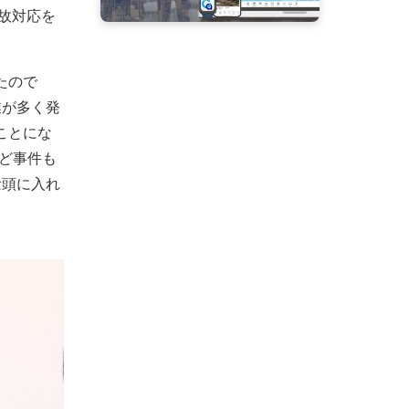
故対応を
たので
業が多く発
ことにな
など事件も
念頭に入れ