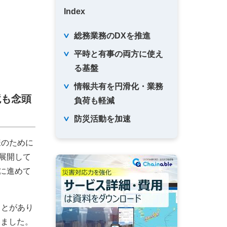
Index
総務業務のDXを推進
平時と有事の両方に使え
る基盤
情報共有を円滑化・業務
境も念頭
負荷も軽減
防災活動を加速
様のために
展開して
に進めて
ことがあり
いました。