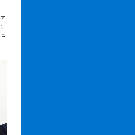
ーア
で
ービ